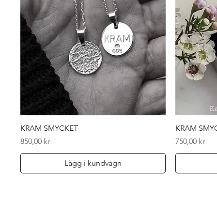
Snabbvisning
KRAM SMYCKET
KRAM SMY
Pris
Pris
850,00 kr
750,00 kr
Lägg i kundvagn