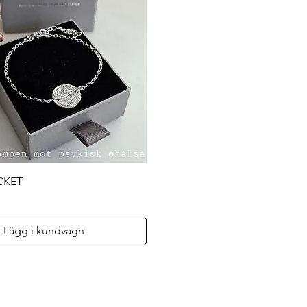
Snabbvisning
CKET
Lägg i kundvagn