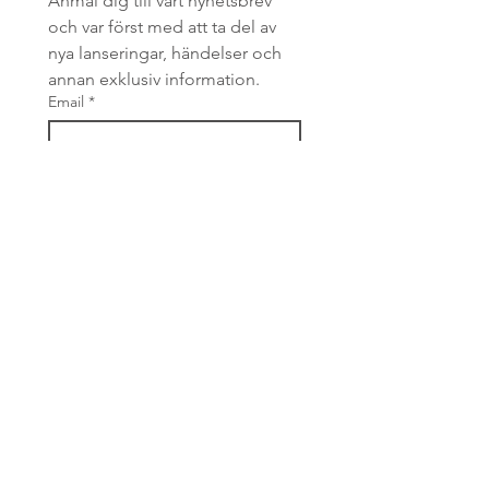
Anmäl dig till vårt nyhetsbrev 
och var först med att ta del av 
nya lanseringar, händelser och 
annan exklusiv information.
Email
*
Prenumerera