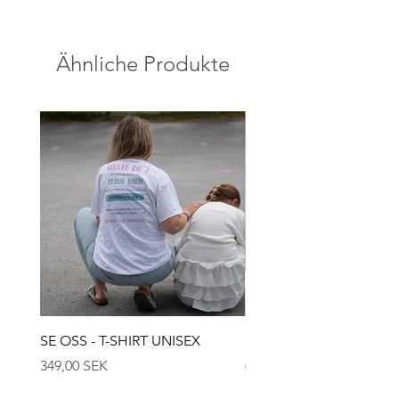
Örhängen i äkta silver
längd ca 6 cm
Ähnliche Produkte
SE OSS - T-SHIRT UNISEX
SE OSS - KEPS
Preis
Preis
349,00 SEK
449,00 SEK