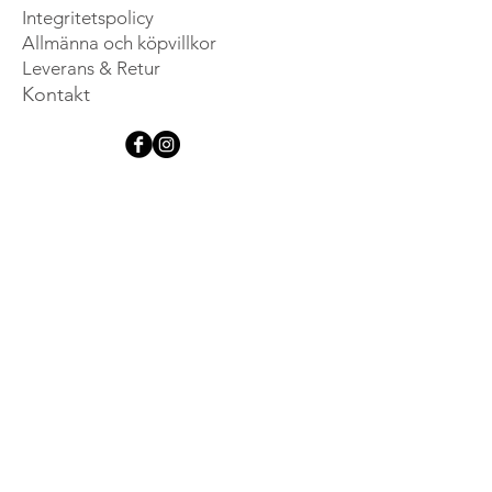
Integritetspolicy
Allmänna och köpvillkor
Leverans & Retur
Kontakt
Bli inspirerad
Anmäl dig till vårt nyhetsbrev 
och var först med att ta del av 
nya lanseringar, händelser och 
annan exklusiv information.
Email
*