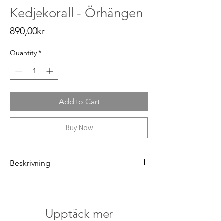
Kedjekorall - Örhängen
Price
890,00kr
Quantity
*
Add to Cart
Buy Now
Beskrivning
Örhängen i äkta silver med
Ananaskorall
Stenarna är 10 mm
Upptäck mer