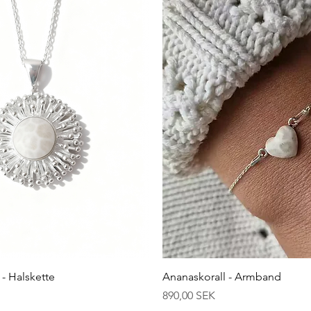
Schnellansicht
Schnellansicht
- Halskette
Ananaskorall - Armband
Preis
890,00 SEK