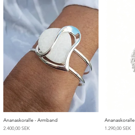
Schnellansicht
Ananaskoralle - Armband
Ananaskoralle 
Preis
Preis
2.400,00 SEK
1.290,00 SEK