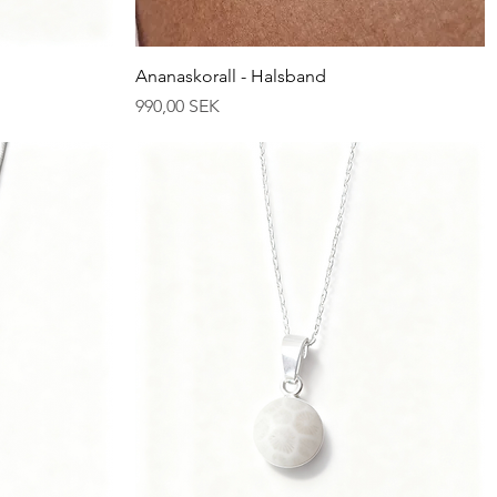
Schnellansicht
Ananaskorall - Halsband
Preis
990,00 SEK