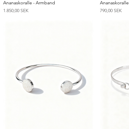
Schnellansicht
Ananaskoralle - Armband
Ananaskorall
Preis
Preis
1.850,00 SEK
790,00 SEK