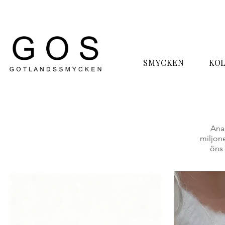
SMYCKEN
KO
Anan
miljone
öns 