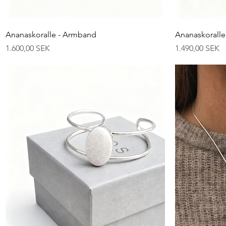
Schnellansicht
Ananaskoralle - Armband
Ananaskorall
Preis
Preis
1.600,00 SEK
1.490,00 SEK