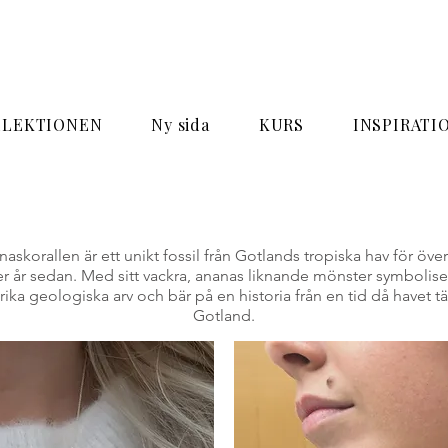
LLEKTIONEN
Ny sida
KURS
INSPIRATI
askorallen är ett unikt fossil från Gotlands tropiska hav för öve
r år sedan. Med sitt vackra, ananas liknande mönster symbolise
rika geologiska arv och bär på en historia från en tid då havet t
Gotland.