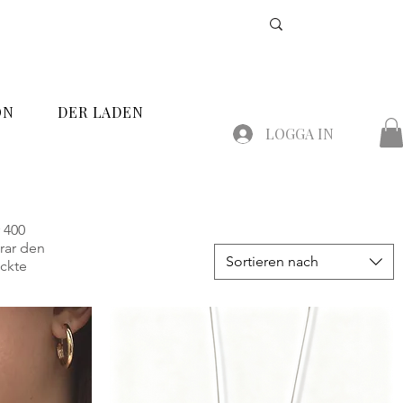
ON
DER LADEN
LOGGA IN
r 400
rar den
Sortieren nach
äckte