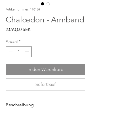
Artikelnummer: 176169
Chalcedon - Armband
Preis
2.090,00 SEK
Anzahl
*
In den Warenkorb
Sofortkauf
Beschreibung
Armband aus echtem Silber
Das Armband ist formbar und passt den