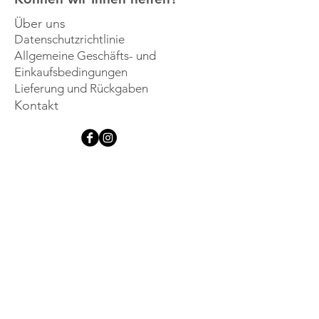
Über uns
Datenschutzrichtlinie
Allgemeine Geschäfts- und
Einkaufsbedingungen
Lieferung und Rückgaben
Kontakt
Lassen Sie sich 
inspirieren
Melden Sie sich für unseren 
Newsletter an und erfahren Sie 
als Erster von neuen Produkten, 