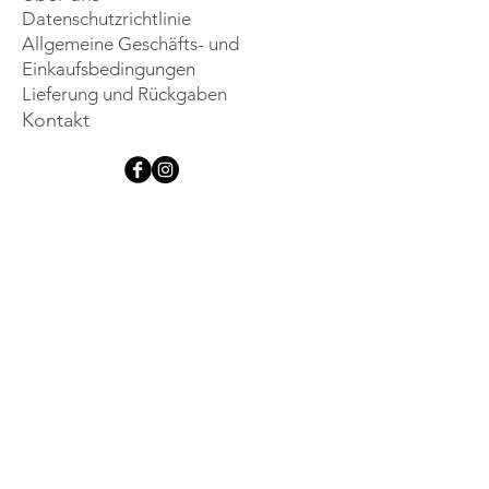
Datenschutzrichtlinie
Allgemeine Geschäfts- und
Einkaufsbedingungen
Lieferung und Rückgaben
Kontakt
Lassen Sie sich 
inspirieren
Melden Sie sich für unseren 
Newsletter an und erfahren Sie 
als Erster von neuen Produkten, 
Events und anderen exklusiven 