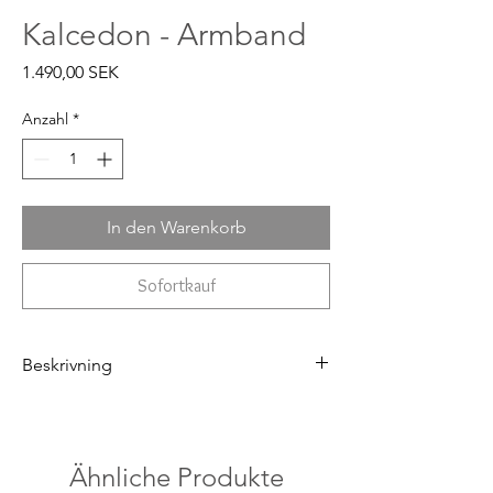
Kalcedon - Armband
Preis
1.490,00 SEK
Anzahl
*
In den Warenkorb
Sofortkauf
Beskrivning
Armband i äkta silver
Nyans & mönster i stenen kan variera
Sten 14 mm
Ähnliche Produkte