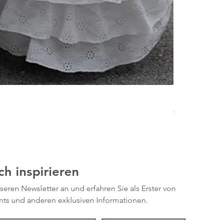
SE OSS - KE
Preis
449,00 SEK
ch inspirieren
seren Newsletter an und erfahren Sie als Erster von 
nts und anderen exklusiven Informationen.