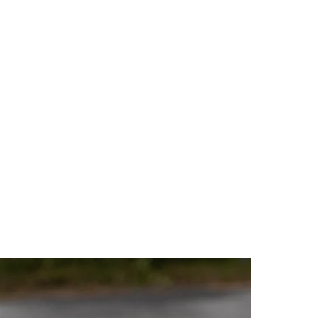
oß.
 ein faszinierendes Fossil aus dem
 vor über 400 Millionen Jahren
 kettenartigen Muster erzählt es
 tropischen Meereslandschaft, die
te. Das Fossil ist ein Symbol für
logisches Erbe und seine
schichte.