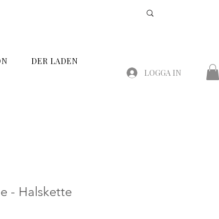
ON
DER LADEN
LOGGA IN
le - Halskette