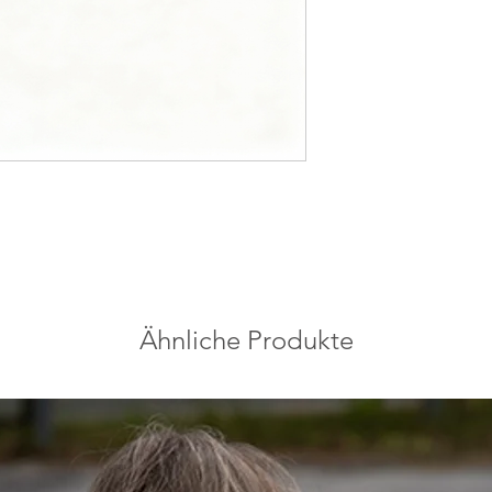
Der Stein ist 1 cm gr
Die Kettenkoralle ist
Urmeer Gotlands, das
entstand. Mit seinem
die Geschichte einer
einst die Insel bedeck
Gotlands reiches geo
einzigartige Naturge
Ähnliche Produkte