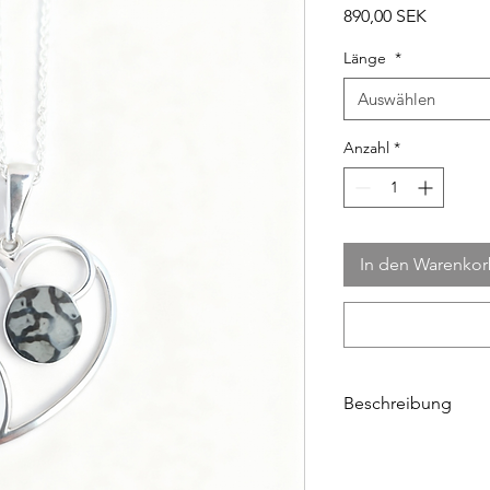
Preis
890,00 SEK
Länge
*
Auswählen
Anzahl
*
In den Warenko
Beschreibung
Halskette aus Sterlin
Maße ca. 2,6 x 2,5 c