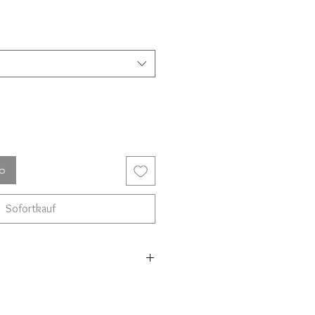
rb
Sofortkauf
gsilber mit Kettenkoralle
m