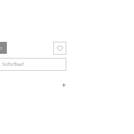
rb
Sofortkauf
er
röße verstellbar, sodass er den
sst.