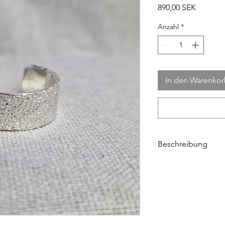
Preis
890,00 SEK
Anzahl
*
In den Warenko
Beschreibung
Ring aus echtem Silb
Der Ring ist in der G
meisten Menschen pa