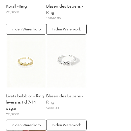
Korall -Ring
Blasen des Lebens -
Ring
Preis
990,00 SEK
Preis
1.590,00 SEK
In den Warenkorb
In den Warenkorb
Livets bubblor - Ring
Blasen des Lebens -
leverans tid 7-14
Ring
dagar
Preis
590,00 SEK
Preis
690,00 SEK
In den Warenkorb
In den Warenkorb