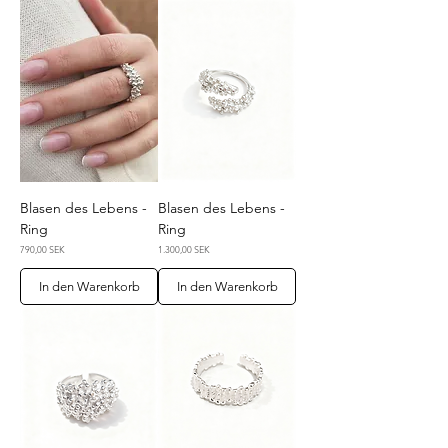
Blasen des Lebens -
Blasen des Lebens -
Ring
Ring
Preis
Preis
790,00 SEK
1.300,00 SEK
In den Warenkorb
In den Warenkorb