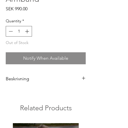
Price
SEK 990.00
Quantity
*
Out of Stock
Notify When Available
Beskrivning
Armband i förgyllt äkta silver med 18k guld
med ställbar längd.
Mått 17 + 3 cm förlängnings kedja, 11 mm
Related Products
sten
Ananaskorallen är ett unikt fossil från
Gotlands tropiska hav för över 400 miljoner
år sedan. Med sitt vackra, ananasliknande