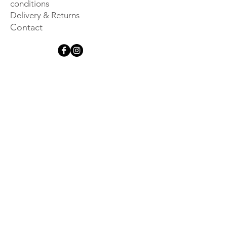
conditions
Delivery & Returns
Contact
Get inspired
Sign up for our newsletter and 
be the first to hear about new 
launches, events and other 
exclusive information.
Email
*
Subscribe