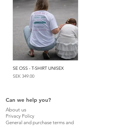
mönster symboliserar den öns rika
geologiska arv och bär på en historia från en
tid då havet täckte Gotland.
SE OSS - T-SHIRT UNISEX
SE OSS - KEPS
Price
Price
SEK 349.00
SEK 449.00
Can we help you?
About us
Privacy Policy
General and purchase terms and