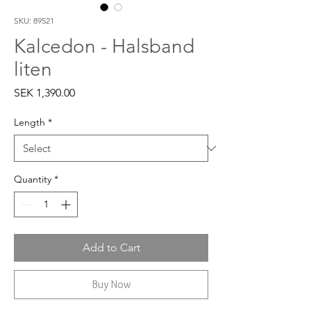
SKU: 89521
Kalcedon - Halsband
liten
Price
SEK 1,390.00
Length
*
Quantity
*
Add to Cart
Buy Now