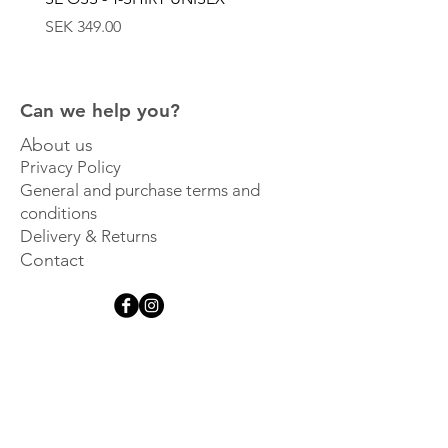
Price
Price
SEK 349.00
SEK 449.00
Can we help you?
About us
Privacy Policy
General and purchase terms and
conditions
Delivery & Returns
Contact
Get inspired